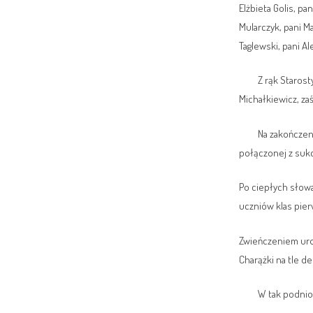
Elżbieta Golis, pa
Mularczyk, pani M
Taglewski, pani A
Z rąk Starosty K
Michałkiewicz, za
Na zakończenie s
połączonej z suk
Po ciepłych słow
uczniów klas pie
Zwieńczeniem uro
Charążki na tle de
W tak podniosłej 