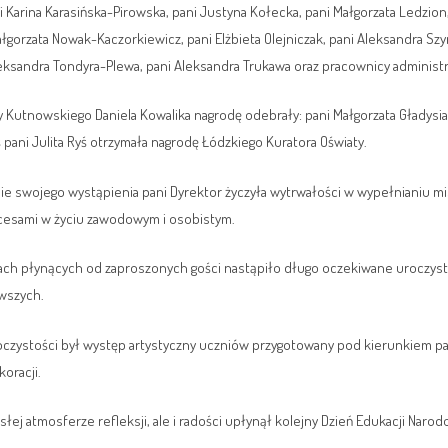
ni Karina Karasińska-Pirowska, pani Justyna Kołecka, pani Małgorzata Ledzion
ałgorzata Nowak-Kaczorkiewicz, pani Elżbieta Olejniczak, pani Aleksandra Sz
leksandra Tondyra-Plewa, pani Aleksandra Trukawa oraz pracownicy administrac
utnowskiego Daniela Kowalika nagrodę odebrały: pani Małgorzata Gładysiak
ś pani Julita Ryś otrzymała nagrodę Łódzkiego Kuratora Oświaty.
wojego wystąpienia pani Dyrektor życzyła wytrwałości w wypełnianiu misj
cesami w życiu zawodowym i osobistym.
ach płynących od zaproszonych gości nastąpiło długo oczekiwane uroczys
rwszych.
czystości był występ artystyczny uczniów przygotowany pod kierunkiem pan
koracji.
atmosferze refleksji, ale i radości upłynął kolejny Dzień Edukacji Narod