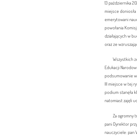
13 października 2
miejsce doniosła 
emerytowani naucz
powołania Komisj
działających w b
oraz ze wzruszaj
Wszystkich zebran
Edukacji Narodowe
podsumowanie wyni
III miejsce w tej 
podium stanęła kl
natomiast zajęli 
Za ogromny trud 
pani Dyrektor prz
nauczyciele: pan W