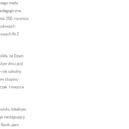
kiego miała
pedagogiczne,
ia. 250. rocznica
awodowych
dowych Nr 2
liła, że Dzień
stym dniu jest
 rok szkolny.
szym stopniu
zak. I miejsce
wisku lokalnym
 je następujący
 Gasik, pani