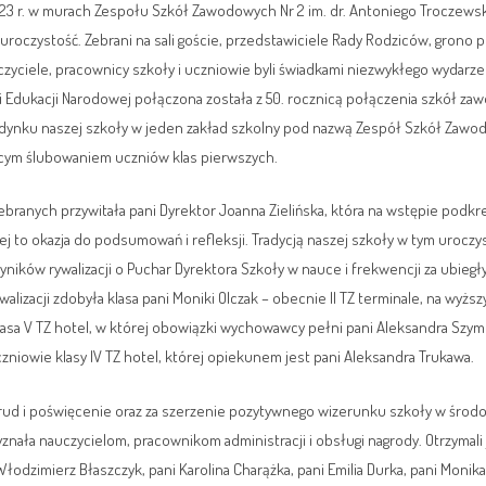
023 r. w murach Zespołu Szkół Zawodowych Nr 2 im. dr. Antoniego Troczews
uroczystość. Zebrani na sali goście, przedstawiciele Rady Rodziców, grono 
yciele, pracownicy szkoły i uczniowie byli świadkami niezwykłego wydarzen
i Edukacji Narodowej połączona została z 50. rocznicą połączenia szkół z
udynku naszej szkoły w jeden zakład szkolny pod nazwą Zespół Szkół Zawo
ącym ślubowaniem uczniów klas pierwszych.
ych przywitała pani Dyrektor Joanna Zielińska, która na wstępie podkreś
j to okazja do podsumowań i refleksji. Tradycją naszej szkoły w tym uroczy
ków rywalizacji o Puchar Dyrektora Szkoły w nauce i frekwencji za ubiegły
rywalizacji zdobyła klasa pani Moniki Olczak – obecnie II TZ terminale, na wyż
asa V TZ hotel, w której obowiązki wychowawcy pełni pani Aleksandra Szymc
uczniowie klasy IV TZ hotel, której opiekunem jest pani Aleksandra Trukawa.
i poświęcenie oraz za szerzenie pozytywnego wizerunku szkoły w środo
yznała nauczycielom, pracownikom administracji i obsługi nagrody. Otrzymali
łodzimierz Błaszczyk, pani Karolina Charążka, pani Emilia Durka, pani Monika