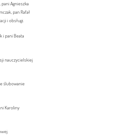
, pani Agnieszka
ymczak, pan Rafał
ji i obsługi.
 i pani Beata
i nauczycielskiej
te ślubowanie
i Karoliny
owej.