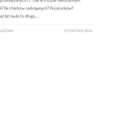
k przedeptanych? (…) Ile w trudzie nieustannym
? Ile chlebów rozkrajanych? Pocałunków?
ęć lat nauki to długo,…
YŁĄCZONA
27 KWIETNIA 2025