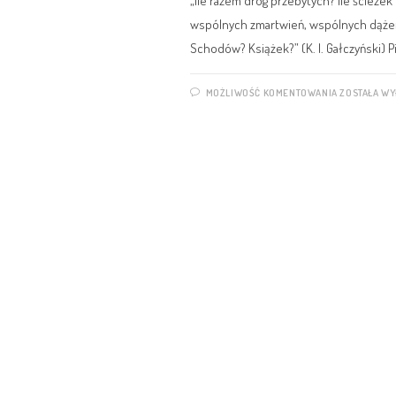
„Ile razem dróg przebytych? Ile ścieże
wspólnych zmartwień, wspólnych dążeń
Schodów? Książek?” (K. I. Gałczyński) Pi
MOŻLIWOŚĆ KOMENTOWANIA
ZOSTAŁA W