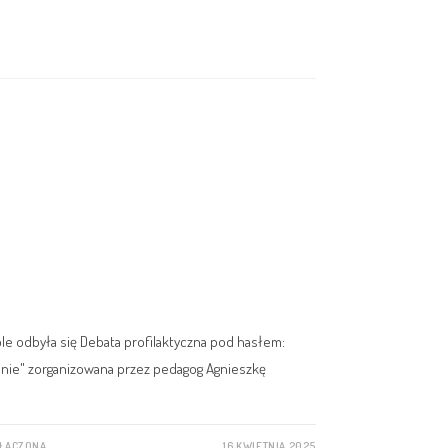
ole odbyła się Debata profilaktyczna pod hasłem:
ienie" zorganizowana przez pedagog Agnieszkę
YŁĄCZONA
16 KWIETNIA 2025