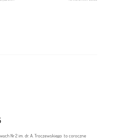
5
ych Nr 2 im. dr. A. Troczewskiego to coroczne