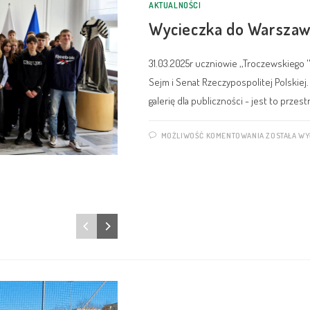
AKTUALNOŚCI
Wycieczka do Warsza
31.03.2025r uczniowie ,,Troczewskiego 
Sejm i Senat Rzeczypospolitej Polskiej.
galerię dla publiczności - jest to przest
MOŻLIWOŚĆ KOMENTOWANIA
ZOSTAŁA W