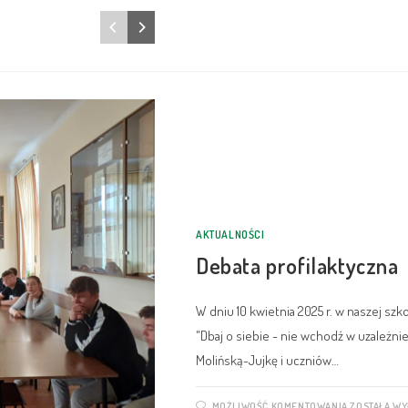
AKTUALNOŚCI
Debata profilaktyczna
W dniu 10 kwietnia 2025 r. w naszej szk
"Dbaj o siebie - nie wchodź w uzależn
Molińską-Jujkę i uczniów…
MOŻLIWOŚĆ KOMENTOWANIA
ZOSTAŁA W