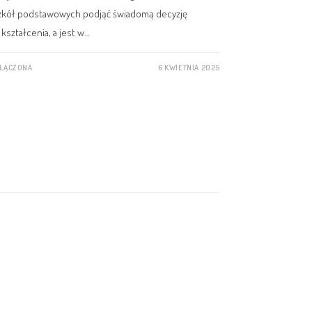
szkół podstawowych podjąć świadomą decyzję
ształcenia, a jest w…
YŁĄCZONA
6 KWIETNIA 2025