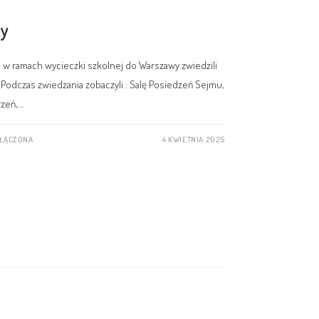
wy
'' w ramach wycieczki szkolnej do Warszawy zwiedzili
 Podczas zwiedzania zobaczyli : Salę Posiedzeń Sejmu,
rzeń,…
YŁĄCZONA
4 KWIETNIA 2025