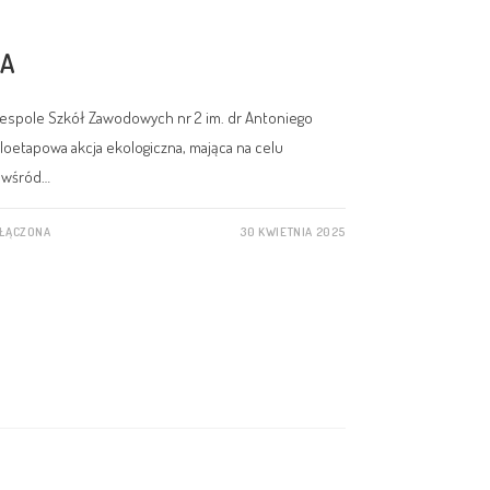
NA
Zespole Szkół Zawodowych nr 2 im. dr Antoniego
loetapowa akcja ekologiczna, mająca na celu
 wśród…
YŁĄCZONA
30 KWIETNIA 2025