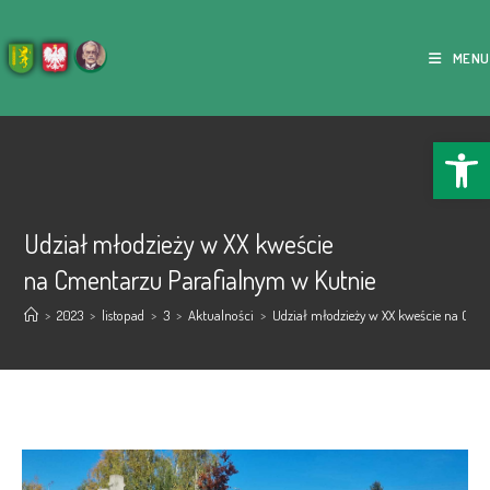
MENU
Ope
Udział młodzieży w XX kweście
na Cmentarzu Parafialnym w Kutnie
>
2023
>
listopad
>
3
>
Aktualności
>
Udział młodzieży w XX kweście na Cme