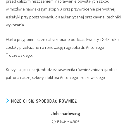
przed dalszym niszczeniem, naprawienie powstałych szkód
w możliwie największym stopniu oraz przywrócenie pierwotnej
estetyki przy poszanowaniu dla autentycznej oraz dawnej techniki
wykonania.
Warto przypomnieć, że datki zebrane podczas kwesty z 2012 roku
zostały przekazane na renowację nagrobka dr. Antoniego
Troczewskiego.
Korzystając z okazji, młodzież zaświeciła również znicz na grobie
patrona naszej szkoły, doktora Antoniego Troczewskiego.
MOŻE CI SIĘ SPODOBAĆ RÓWNIEŻ
Job shadowing
15 kwietnia 2026