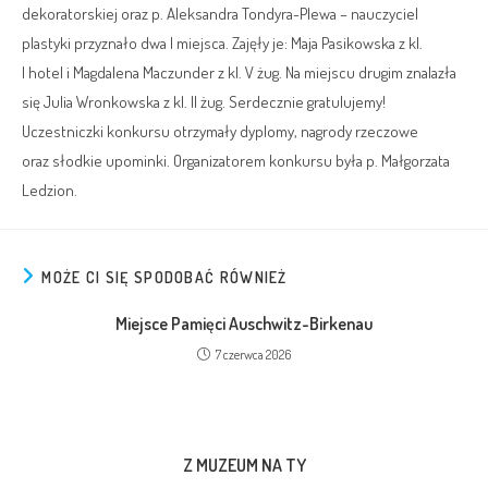
dekoratorskiej oraz p. Aleksandra Tondyra-Plewa – nauczyciel
plastyki przyznało dwa I miejsca. Zajęły je: Maja Pasikowska z kl.
I hotel i Magdalena Maczunder z kl. V żug. Na miejscu drugim znalazła
się Julia Wronkowska z kl. II żug. Serdecznie gratulujemy!
Uczestniczki konkursu otrzymały dyplomy, nagrody rzeczowe
oraz słodkie upominki. Organizatorem konkursu była p. Małgorzata
Ledzion.
MOŻE CI SIĘ SPODOBAĆ RÓWNIEŻ
Miejsce Pamięci Auschwitz-Birkenau
7 czerwca 2026
Z MUZEUM NA TY