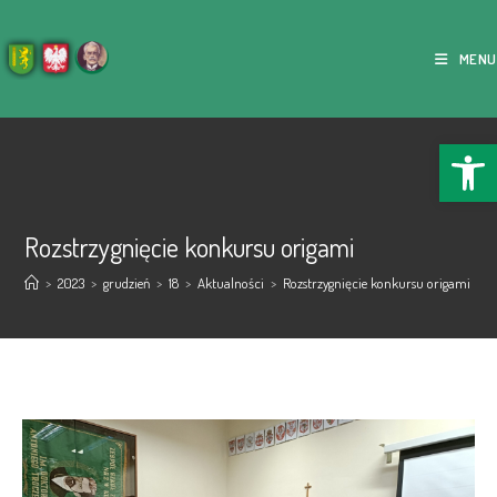
MENU
Ope
Rozstrzygnięcie konkursu origami
>
2023
>
grudzień
>
18
>
Aktualności
>
Rozstrzygnięcie konkursu origami