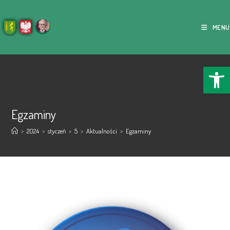
MENU
Ope
Egzaminy
>
2024
>
styczeń
>
5
>
Aktualności
>
Egzaminy