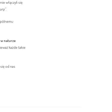
ie włączyli się
turą”
.
wspólnemu
e
w naturze
ieważ każde takie
 się od nas