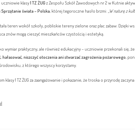
. uczniowie klasy
1 TZ ŻUG
z Zespołu Szkół Zawodowych nr 2 w Kutnie aktywn
i Sprzątanie świata – Polska
, której tegoroczne hasło brzmi:
„W naturę z kul
ała teren wokół szkoły, pobliskie tereny zielone oraz plac zabaw. Dzięki 
sca znów mogą cieszyć mieszkańców czystością i estetyką.
ylko wymiar praktyczny, ale również edukacyjny – uczniowie przekonali się, ż
ć, hałasować, niszczyć otoczenia ani stwarzać zagrożenia pożarowego
, pon
 środowisku, z którego wszyscy korzystamy.
m klasy 1 TZ ŻUG za zaangażowanie i pokazanie, że troska o przyrodę zaczyna
pl