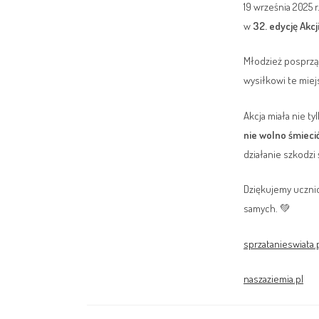
19 września 2025 r
w
32. edycję Akcj
Młodzież posprząt
wysiłkowi te miej
Akcja miała nie t
nie wolno śmieci
działanie szkodzi
Dziękujemy ucznio
samych. 💚
sprzatanieswiata.
naszaziemia.pl