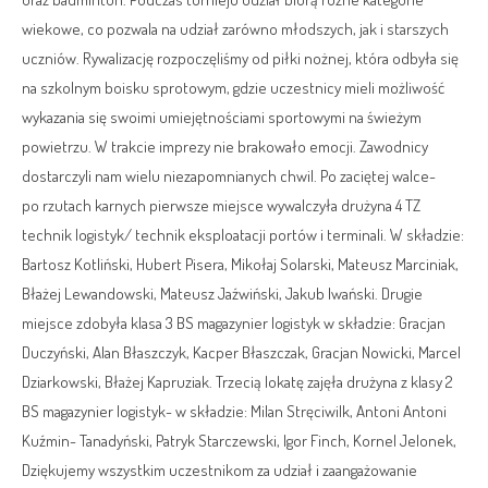
wiekowe, co pozwala na udział zarówno młodszych, jak i starszych
uczniów. Rywalizację rozpoczęliśmy od piłki nożnej, która odbyła się
na szkolnym boisku sprotowym, gdzie uczestnicy mieli możliwość
wykazania się swoimi umiejętnościami sportowymi na świeżym
powietrzu. W trakcie imprezy nie brakowało emocji. Zawodnicy
dostarczyli nam wielu niezapomnianych chwil. Po zaciętej walce-
po rzutach karnych pierwsze miejsce wywalczyła drużyna 4 TZ
technik logistyk/ technik eksploatacji portów i terminali. W składzie:
Bartosz Kotliński, Hubert Pisera, Mikołaj Solarski, Mateusz Marciniak,
Błażej Lewandowski, Mateusz Jaźwiński, Jakub Iwański. Drugie
miejsce zdobyła klasa 3 BS magazynier logistyk w składzie: Gracjan
Duczyński, Alan Błaszczyk, Kacper Błaszczak, Gracjan Nowicki, Marcel
Dziarkowski, Błażej Kapruziak. Trzecią lokatę zajęła drużyna z klasy 2
BS magazynier logistyk- w składzie: Milan Stręciwilk, Antoni Antoni
Kuźmin- Tanadyński, Patryk Starczewski, Igor Finch, Kornel Jelonek,
Dziękujemy wszystkim uczestnikom za udział i zaangażowanie