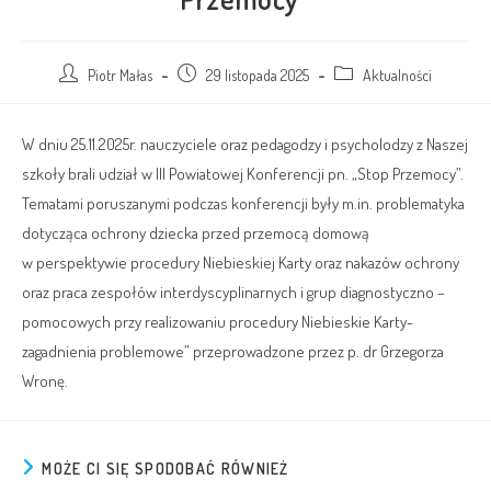
Piotr Małas
29 listopada 2025
Aktualności
W dniu 25.11.2025r. nauczyciele oraz pedagodzy i psycholodzy z Naszej
szkoły brali udział w III Powiatowej Konferencji pn. „Stop Przemocy”.
Tematami poruszanymi podczas konferencji były m.in. problematyka
dotycząca ochrony dziecka przed przemocą domową
w perspektywie procedury Niebieskiej Karty oraz nakazów ochrony
oraz praca zespołów interdyscyplinarnych i grup diagnostyczno –
pomocowych przy realizowaniu procedury Niebieskie Karty-
zagadnienia problemowe” przeprowadzone przez p. dr Grzegorza
Wronę.
MOŻE CI SIĘ SPODOBAĆ RÓWNIEŻ