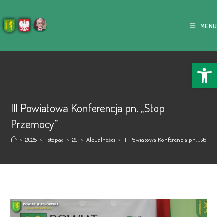
MENU
Ope
III Powiatowa Konferencja pn. „Stop
Przemocy”
>
2025
>
listopad
>
29
>
Aktualności
>
III Powiatowa Konferencja pn. „Stop 