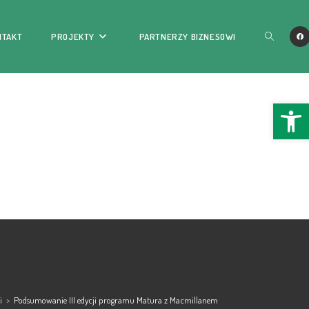
NTAKT
PROJEKTY
PARTNERZY BIZNESOWI
Ope
i
>
Podsumowanie III edycji programu Matura z Macmillanem