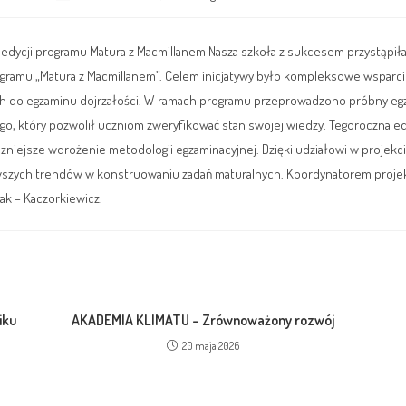
edycji programu Matura z Macmillanem Nasza szkoła z sukcesem przystąpiła d
gramu „Matura z Macmillanem”. Celem inicjatywy było kompleksowe wsparc
h do egzaminu dojrzałości. W ramach programu przeprowadzono próbny eg
iego, który pozwolił uczniom zweryfikować stan swojej wiedzy. Tegoroczna ed
zniejsze wdrożenie metodologii egzaminacyjnej. Dzięki udziałowi w projekci
szych trendów w konstruowaniu zadań maturalnych. Koordynatorem projek
ak – Kaczorkiewicz.
iku
AKADEMIA KLIMATU – Zrównoważony rozwój
20 maja 2026