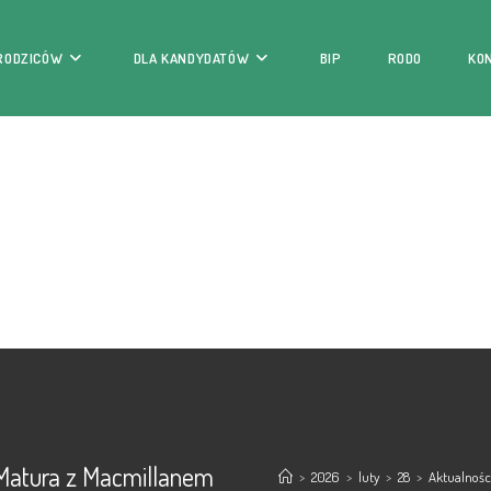
 RODZICÓW
DLA KANDYDATÓW
BIP
RODO
KO
 Matura z Macmillanem
>
2026
>
luty
>
28
>
Aktualnośc