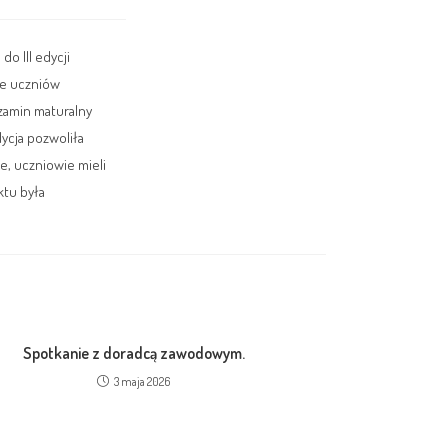
o III edycji
ie uczniów
zamin maturalny
ycja pozwoliła
e, uczniowie mieli
tu była
Spotkanie z doradcą zawodowym.
3 maja 2026