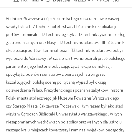
W dniach 25 września i 7 października tego roku uczniowie naszej
szkoły (klasa I TZ technik hotelarstwa , I TZ technik eksploatacji
portów i terminali , I TZ technik logistyk , I TZ technik żywienia i usług
gastronomicznych oraz klasy II TZ technik hotelarstwa i III TZ technik
eksploatacji portów I terminali oraz III TZ technik hotelarstwa odbyli
wycieczki do Warszawy . W czasie ich trwania poznali pracę polskiego
parlamentu i jego historie odbywając żywą lekcje demokracji,
spotykając posłów i senatorów z pierwszych stron gazet
kształtujących polską scenę polityczną Wyjazd był okazją
do zwiedzenia Pałacu Prezydenckiego i poznania zabytków i historii
Polski miasta stołecznego jak Muzeum Powstania Warszawskiego
czy Starego Miasta. Jak zawsze Troczewski i tym razem był eko stąd
wizyta w Ogrodach Biblioteki Uniwersytetu Warszawskiego . W tych
niezapomnianych wędrówkach po stolicy oraz ważnych dla ustroju
naszego kraju miejscach towarzyszyli nam nasi wyjątkowi pedagodzy