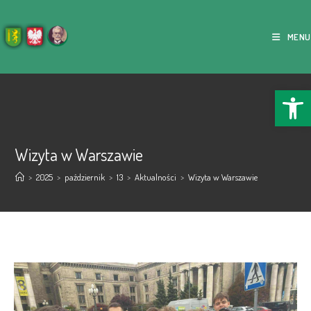
MENU
Ope
Wizyta w Warszawie
>
2025
>
październik
>
13
>
Aktualności
>
Wizyta w Warszawie